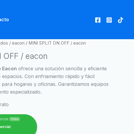
acto
ados
/
eacon
/ MINI SPLIT ON OFF / eacon
 OFF / eacon
e Eacon
ofrece una solución sencilla y eficiente
e espacios. Con enfriamiento rápido y fácil
l para hogares y oficinas. Garantizamos equipos
ento especializado.
rato
rcial
Online
ercial