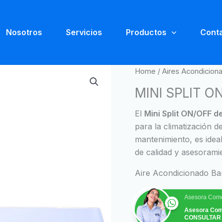
Nosotros
Servicios
Productos
Cont
Home
/
Aires Acondicion
MINI SPLIT ON
El
Mini Split ON/OFF d
para la climatización d
mantenimiento, es idea
de calidad y asesorami
Aire Acondicionado Ba
Asesora Come
Asesora Com
CONSULTAR